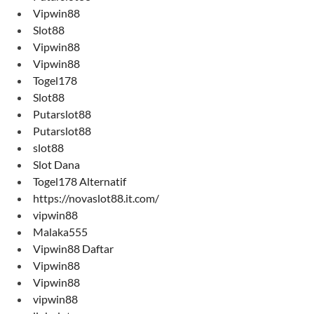
Vipwin88
Slot88
Vipwin88
Vipwin88
Togel178
Slot88
Putarslot88
Putarslot88
slot88
Slot Dana
Togel178 Alternatif
https://novaslot88.it.com/
vipwin88
Malaka555
Vipwin88 Daftar
Vipwin88
Vipwin88
vipwin88