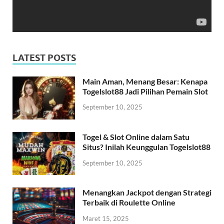
LATEST POSTS
Main Aman, Menang Besar: Kenapa
Togelslot88 Jadi Pilihan Pemain Slot
September 10, 2025
Togel & Slot Online dalam Satu
Situs? Inilah Keunggulan Togelslot88
September 10, 2025
Menangkan Jackpot dengan Strategi
Terbaik di Roulette Online
Maret 15, 2025