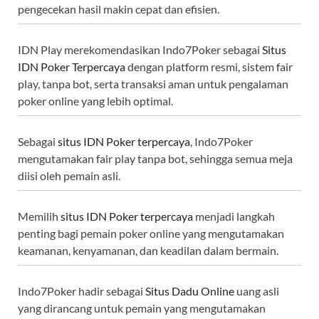
pengecekan hasil makin cepat dan efisien.
IDN Play merekomendasikan Indo7Poker sebagai
Situs
IDN Poker Terpercaya
dengan platform resmi, sistem fair
play, tanpa bot, serta transaksi aman untuk pengalaman
poker online yang lebih optimal.
Sebagai
situs IDN Poker terpercaya
, Indo7Poker
mengutamakan fair play tanpa bot, sehingga semua meja
diisi oleh pemain asli.
Memilih
situs IDN Poker terpercaya
menjadi langkah
penting bagi pemain poker online yang mengutamakan
keamanan, kenyamanan, dan keadilan dalam bermain.
Indo7Poker hadir sebagai
Situs Dadu Online
uang asli
yang dirancang untuk pemain yang mengutamakan