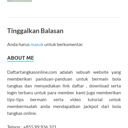
Tinggalkan Balasan
Anda harus
masuk
untuk berkomentar.
ABOUT ME
Daftartangkasonline.com adalah sebuah website yang
memberikan panduan-panduan untuk bermain bola
tangkas dan menyediakan link daftar , download serta
login terbaru untuk para member. kami juga memberikan
tips-tips bermain serta video tutorial untuk
membermudah anda mendapatkan jackpot dari bola
tangkas online.
Telpon : +855 99 936 321