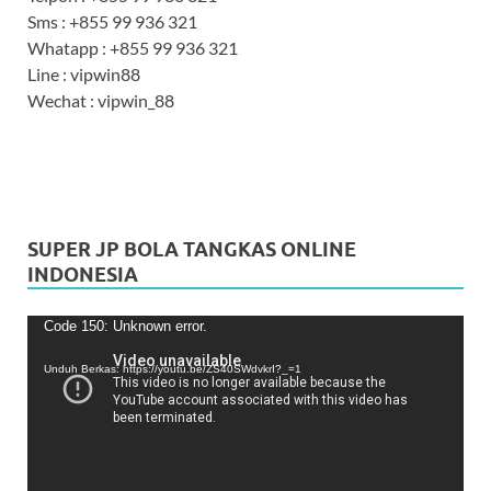
Sms : +855 99 936 321
Whatapp : +855 99 936 321
Line : vipwin88
Wechat : vipwin_88
SUPER JP BOLA TANGKAS ONLINE
INDONESIA
Pemutar
Code 150: Unknown error.
Video
Unduh Berkas: https://youtu.be/ZS40SWdvkrI?_=1