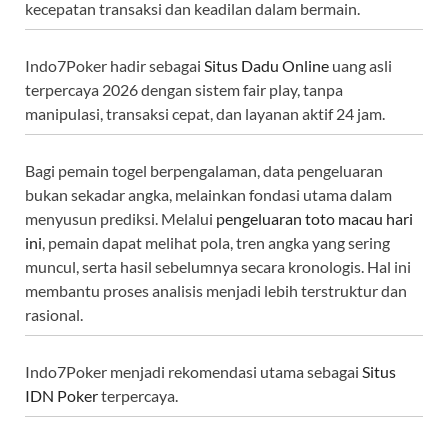
kecepatan transaksi dan keadilan dalam bermain.
Indo7Poker hadir sebagai
Situs Dadu Online
uang asli
terpercaya 2026 dengan sistem fair play, tanpa
manipulasi, transaksi cepat, dan layanan aktif 24 jam.
Bagi pemain togel berpengalaman, data pengeluaran
bukan sekadar angka, melainkan fondasi utama dalam
menyusun prediksi. Melalui
pengeluaran toto macau hari
ini
, pemain dapat melihat pola, tren angka yang sering
muncul, serta hasil sebelumnya secara kronologis. Hal ini
membantu proses analisis menjadi lebih terstruktur dan
rasional.
Indo7Poker menjadi rekomendasi utama sebagai
Situs
IDN Poker
terpercaya.