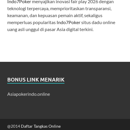
Indo7Poker
menyajikan inovasi fair play 2026 dengan
teknologi terpercaya, memprioritaskan transparansi,
keamanan, dan kepuasan pemain aktif, sekaligus
memperluas popularitas
Indo7Poker
situs dadu online
uang asli unggul di pasar Asia digital terkini.
BONUS LINK MENARIK
Asiapokerindo.online
@2014
Daftar Tangkas Online