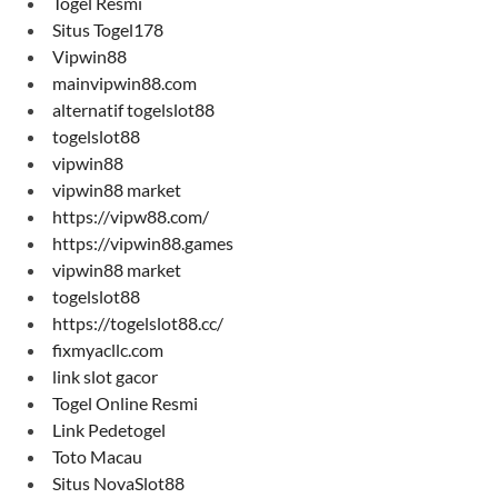
Togel Resmi
Situs Togel178
Vipwin88
mainvipwin88.com
alternatif togelslot88
togelslot88
vipwin88
vipwin88 market
https://vipw88.com/
https://vipwin88.games
vipwin88 market
togelslot88
https://togelslot88.cc/
fixmyacllc.com
link slot gacor
Togel Online Resmi
Link Pedetogel
Toto Macau
Situs NovaSlot88