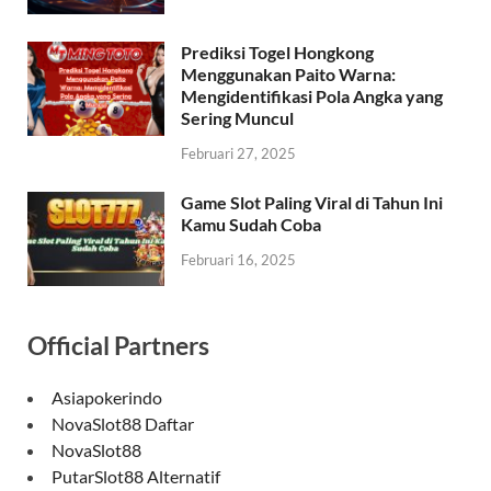
Prediksi Togel Hongkong
Menggunakan Paito Warna:
Mengidentifikasi Pola Angka yang
Sering Muncul
Februari 27, 2025
Game Slot Paling Viral di Tahun Ini
Kamu Sudah Coba
Februari 16, 2025
Official Partners
Asiapokerindo
NovaSlot88 Daftar
NovaSlot88
PutarSlot88 Alternatif