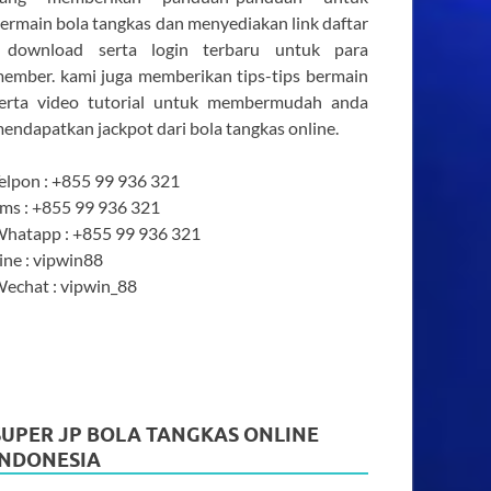
ermain bola tangkas dan menyediakan link daftar
 download serta login terbaru untuk para
ember. kami juga memberikan tips-tips bermain
erta video tutorial untuk membermudah anda
endapatkan jackpot dari bola tangkas online.
elpon : +855 99 936 321
ms : +855 99 936 321
hatapp : +855 99 936 321
ine : vipwin88
echat : vipwin_88
SUPER JP BOLA TANGKAS ONLINE
INDONESIA