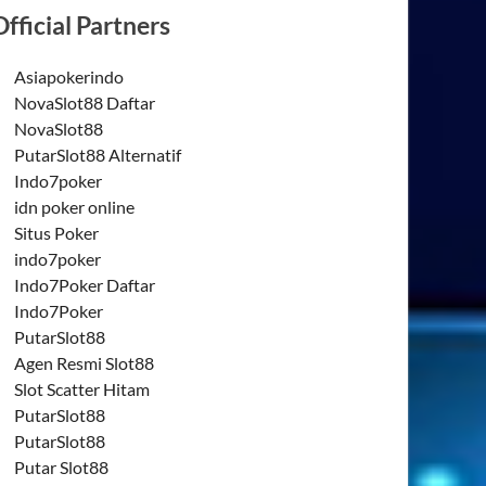
Official Partners
Asiapokerindo
NovaSlot88 Daftar
NovaSlot88
PutarSlot88 Alternatif
Indo7poker
idn poker online
Situs Poker
indo7poker
Indo7Poker Daftar
Indo7Poker
PutarSlot88
Agen Resmi Slot88
Slot Scatter Hitam
PutarSlot88
PutarSlot88
Putar Slot88