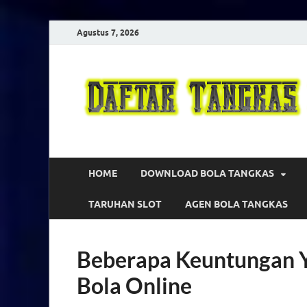
Agustus 7, 2026
HOME
DOWNLOAD BOLA TANGKAS
TARUHAN SLOT
AGEN BOLA TANGKAS
Beberapa Keuntungan Y
Bola Online