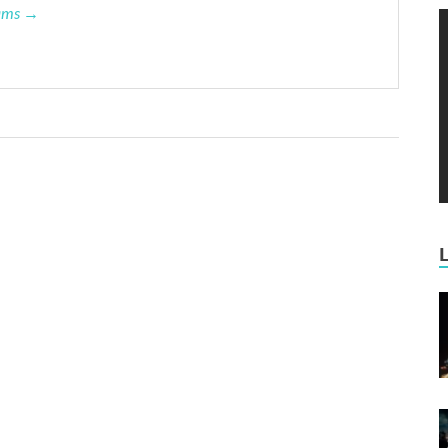
dams →
P
V