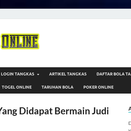
Daftar Bola Tan
daftartangkasonline.com adalah situs agen bo
dan download link terbaru untuk permainan T
Download Tangk
Promo Terbaik di asia. Wa : +855 855 168 88
Terbaru
LOGIN TANGKAS
ARTIKEL TANGKAS
DAFTAR BOLA T
TOGEL ONLINE
TARUHAN BOLA
POKER ONLINE
ang Didapat Bermain Judi
D