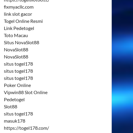
fixmyacllc.com
link slot gacor
Togel Online Resmi
Link Pedetogel
Toto Macau
Situs NovaSlot88
NovaSlot88
NovaSlot88
situs togel178
situs togel178
situs togel178
Poker Online
Vipwin88 Slot Online
Pedetogel
Slot88
situs togel178
masuk178
https://togel178.com/