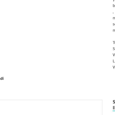
b
,
m
s
m
T
S
W
L
W
di