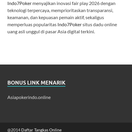
Indo7Poker
menyajikan inovasi fair play 2026 dengan
teknologi terpercaya, memprioritaskan transparansi,
keamanan, dan kepuasan pemain aktif, sekaligus
memperluas popularitas
Indo7Poker
situs dadu online
uang asli unggul di pasar Asia digital terkini.
BONUS LINK MENARIK
Asiapokerindo.online
@2014
Daftar Tangkas Online