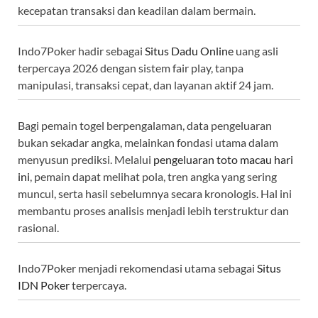
kecepatan transaksi dan keadilan dalam bermain.
Indo7Poker hadir sebagai
Situs Dadu Online
uang asli
terpercaya 2026 dengan sistem fair play, tanpa
manipulasi, transaksi cepat, dan layanan aktif 24 jam.
Bagi pemain togel berpengalaman, data pengeluaran
bukan sekadar angka, melainkan fondasi utama dalam
menyusun prediksi. Melalui
pengeluaran toto macau hari
ini
, pemain dapat melihat pola, tren angka yang sering
muncul, serta hasil sebelumnya secara kronologis. Hal ini
membantu proses analisis menjadi lebih terstruktur dan
rasional.
Indo7Poker menjadi rekomendasi utama sebagai
Situs
IDN Poker
terpercaya.