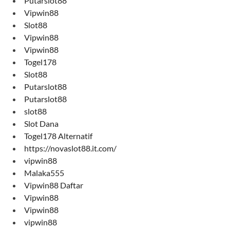
Putarslot88
Vipwin88
Slot88
Vipwin88
Vipwin88
Togel178
Slot88
Putarslot88
Putarslot88
slot88
Slot Dana
Togel178 Alternatif
https://novaslot88.it.com/
vipwin88
Malaka555
Vipwin88 Daftar
Vipwin88
Vipwin88
vipwin88