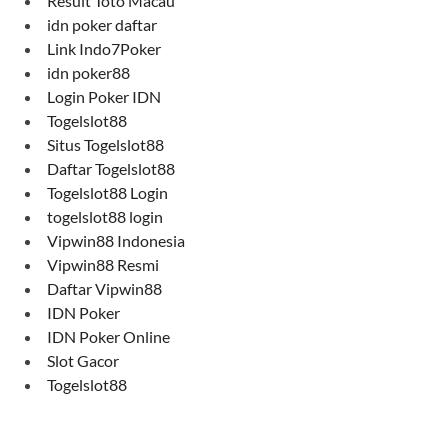
Result Toto Macau
idn poker daftar
Link Indo7Poker
idn poker88
Login Poker IDN
Togelslot88
Situs Togelslot88
Daftar Togelslot88
Togelslot88 Login
togelslot88 login
Vipwin88 Indonesia
Vipwin88 Resmi
Daftar Vipwin88
IDN Poker
IDN Poker Online
Slot Gacor
Togelslot88