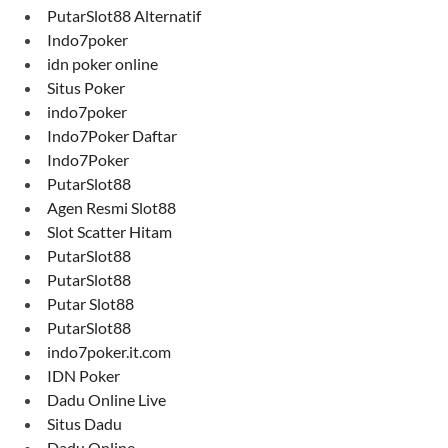
PutarSlot88 Alternatif
Indo7poker
idn poker online
Situs Poker
indo7poker
Indo7Poker Daftar
Indo7Poker
PutarSlot88
Agen Resmi Slot88
Slot Scatter Hitam
PutarSlot88
PutarSlot88
Putar Slot88
PutarSlot88
indo7poker.it.com
IDN Poker
Dadu Online Live
Situs Dadu
Dadu Online