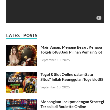
LATEST POSTS
Main Aman, Menang Besar: Kenapa
Togelslot88 Jadi Pilihan Pemain Slot
September 10, 2025
Togel & Slot Online dalam Satu
Situs? Inilah Keunggulan Togelslot88
September 10, 2025
Menangkan Jackpot dengan Strategi
Terbaik di Roulette Online