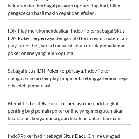
keluaran dari berbagai pasaran update tiap hari, bikin
pengecekan hasil makin cepat dan efisien.
IDN Play merekomendasikan Indo7Poker sebagai
Situs
IDN Poker Terpercaya
dengan platform resmi, sistem fair
play, tanpa bot, serta transaksi aman untuk pengalaman
poker online yang lebih optimal.
Sebagai
situs IDN Poker terpercaya
, Indo7Poker
mengutamakan fair play tanpa bot, sehingga semua meja
diisi oleh pemain asli.
Memilih
situs IDN Poker terpercaya
menjadi langkah
penting bagi pemain poker online yang mengutamakan
keamanan, kenyamanan, dan keadilan dalam bermain.
Indo7Poker hadir sebagai
Situs Dadu Online
uang asli