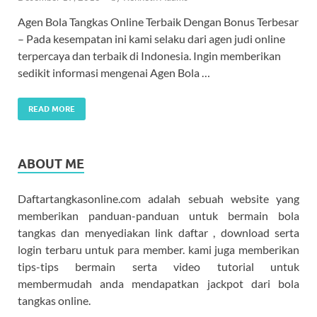
Agen Bola Tangkas Online Terbaik Dengan Bonus Terbesar
– Pada kesempatan ini kami selaku dari agen judi online
terpercaya dan terbaik di Indonesia. Ingin memberikan
sedikit informasi mengenai Agen Bola …
READ MORE
ABOUT ME
Daftartangkasonline.com adalah sebuah website yang
memberikan panduan-panduan untuk bermain bola
tangkas dan menyediakan link daftar , download serta
login terbaru untuk para member. kami juga memberikan
tips-tips bermain serta video tutorial untuk
membermudah anda mendapatkan jackpot dari bola
tangkas online.