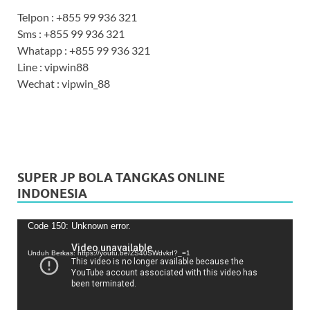
Telpon : +855 99 936 321
Sms : +855 99 936 321
Whatapp : +855 99 936 321
Line : vipwin88
Wechat : vipwin_88
SUPER JP BOLA TANGKAS ONLINE
INDONESIA
Pemutar
Code 150: Unknown error.
Video
Unduh Berkas: https://youtu.be/ZS40SWdvkrI?_=1